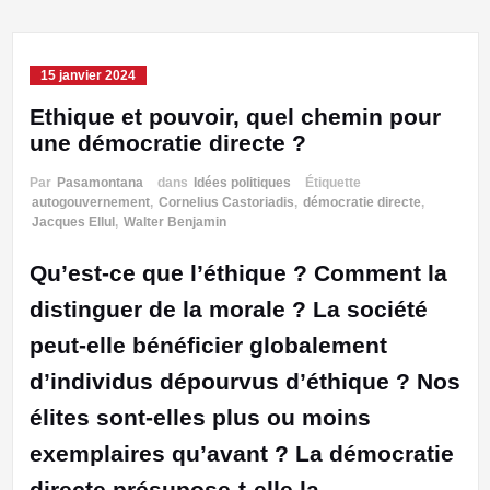
15 janvier 2024
Ethique et pouvoir, quel chemin pour
une démocratie directe ?
Par
Pasamontana
dans
Idées politiques
Étiquette
autogouvernement
,
Cornelius Castoriadis
,
démocratie directe
,
Jacques Ellul
,
Walter Benjamin
Qu’est-ce que l’éthique ? Comment la
distinguer de la morale ? La société
peut-elle bénéficier globalement
d’individus dépourvus d’éthique ? Nos
élites sont-elles plus ou moins
exemplaires qu’avant ? La démocratie
directe présupose-t-elle la