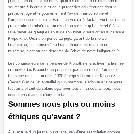
possession du principe moral qu’elle s’est laissé enlever, afin de
soumettre à la critique et de le purger des adultérations dont le
prêtre, le juge et le gouvernement l’avaient empoisonné et
l’empoisonnent encore. » Faut-il en vouloir à Jack l’Eventreur ou au
propriétaire du misérable taudis de sa victime qui a cherché à lui
faire payer les quelques sous de son loyer ? nous dit en substance
Kropotkine. Quand on pense au juge, garant de la morale
bourgeoise, qui a envoyé au bagne froidement quantité de
miséreux, n’est-on pas détourné de l’objet de notre indignation ?
Les continuateurs de la pensée de Kropotkine, s’activant à la mise
en œuvre des Kibboutz ne pensaient pas autrement. L’un d’eux
témoigne dans les années 1920 à propos du premier Kibboutz
(Degania) et de l’éventualité qu’un membre s’adonne à la paresse
tout en profitant du salaire égal pour tous : « si cela arrivait, nous
cesserions aussitôt d’aimer le fautif ».
Sommes nous plus ou moins
éthiques qu’avant ?
A la lecture d’un journal ou du site web d’une association comme