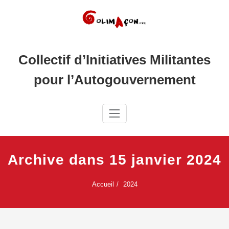
Skip
to
content
Collectif d’Initiatives Militantes
pour l’Autogouvernement
Archive dans 15 janvier 2024
Accueil
2024