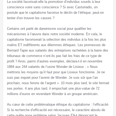
La société favorisait-elle la promotion d’individus sourds à leur
conscience voire sans conscience ? Si avec Castoriadis, on
postule que le capitalisme favorise le déclin de l’éthique, peut-on
tenter d’en trouver les causes ?
Certains ont parlé de darwinisme social pour qualifier les
mécanismes à l’œuvre dans notre société moderne. En cela, le
capitalisme favoriserait la sélection des individus à la fois les plus
malins ET indifférents aux dilemmes éthiques. Les promesses de
Bernard Tapie aux salariés des entreprises rachetées à la barre des
tribunaux de commerce n’ont-ils pas fait les frais de ce type de
profil ? Ainsi, parmi d’autres exemples, déclara-t-il en novembre
1984 aux 244 salariés de l’usine Wonder de Lisieux : « Nous
mettrons les moyens qu’il faut pour que Lisieux fonctionne. Je ne
suis pas inquiet pour l’avenir de Wonder. Je suis sûr que l’an
prochain, nous ferons de l’argent ». 10 mois plus tard, le site fermait
ses portes. 4 ans plus tard, il empochait une plus-value de 72
millions d’euros en revendant Wonder à un groupe américain.
Au cœur de cette problématique éthique du capitalisme : l’efficacité.
Si la recherche d’efficacité est nécessaire, le caractère absolu de
cette quête pose problème selon Jacques Ellul dénonçant le