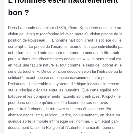
L’hommes est-il naturellement
bon ?
Dans La morale anarchiste (1889), Pierre Kropotkine nous livre sa
vision de l’éthique (confondue ici avec morale), vision proche de la
position de Rousseau : « L’homme naît bon, c’est la société qui le
corrompt ». Le prince de l’anarchie résume l’éthique individuelle par
cette formule : « Traite les autres comme tu aimerais à être traité
par eux dans des circonstances analogues ». « Le sens moral est
en nous une faculté naturelle, tout comme le sens de l’odorat et le
sens du toucher ». De ce principe découle selon lui l’entraide ou la
solidarité, exact opposé du principe darwinien de lutte pour
l’existence. L’ensemble du système d’éthique individuelle repose
sur le principe d’égalité entre les humains. Que cette égalité soit
bafouée et les comportements naturels sont entravés. Kropotkine
peut donc conclure qu’une société libérée de ses entraves
permettrait à chacun de retrouver son sens éthique inné. En
abattant capitalisme, religion, justice, gouvernement, on libère en
quelque sorte la morale intrinsèque de l’homme. « En jetant par-
dessus bord la Loi, la Religion et l’Autorité, l’humanité reprend