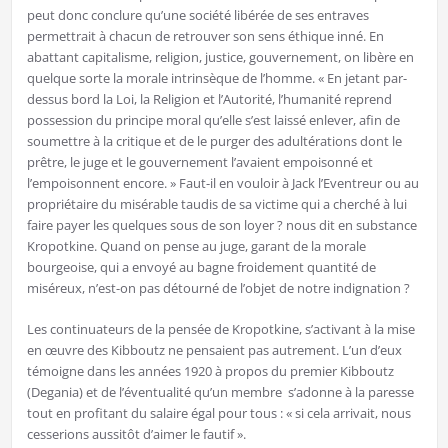
peut donc conclure qu’une société libérée de ses entraves
permettrait à chacun de retrouver son sens éthique inné. En
abattant capitalisme, religion, justice, gouvernement, on libère en
quelque sorte la morale intrinsèque de l’homme. « En jetant par-
dessus bord la Loi, la Religion et l’Autorité, l’humanité reprend
possession du principe moral qu’elle s’est laissé enlever, afin de
soumettre à la critique et de le purger des adultérations dont le
prêtre, le juge et le gouvernement l’avaient empoisonné et
l’empoisonnent encore. » Faut-il en vouloir à Jack l’Eventreur ou au
propriétaire du misérable taudis de sa victime qui a cherché à lui
faire payer les quelques sous de son loyer ? nous dit en substance
Kropotkine. Quand on pense au juge, garant de la morale
bourgeoise, qui a envoyé au bagne froidement quantité de
miséreux, n’est-on pas détourné de l’objet de notre indignation ?
Les continuateurs de la pensée de Kropotkine, s’activant à la mise
en œuvre des Kibboutz ne pensaient pas autrement. L’un d’eux
témoigne dans les années 1920 à propos du premier Kibboutz
(Degania) et de l’éventualité qu’un membre s’adonne à la paresse
tout en profitant du salaire égal pour tous : « si cela arrivait, nous
cesserions aussitôt d’aimer le fautif ».