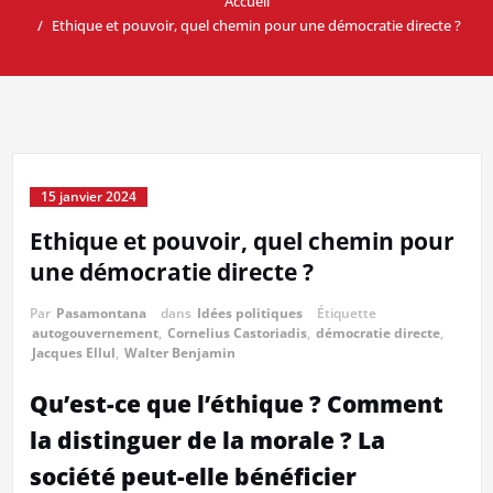
Accueil
Ethique et pouvoir, quel chemin pour une démocratie directe ?
15 janvier 2024
Ethique et pouvoir, quel chemin pour
une démocratie directe ?
Par
Pasamontana
dans
Idées politiques
Étiquette
autogouvernement
,
Cornelius Castoriadis
,
démocratie directe
,
Jacques Ellul
,
Walter Benjamin
Qu’est-ce que l’éthique ? Comment
la distinguer de la morale ? La
société peut-elle bénéficier