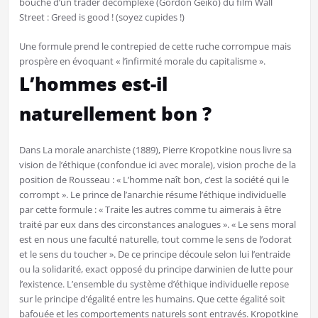
bouche d’un trader décomplexé (Gordon Geiko) du film Wall
Street : Greed is good ! (soyez cupides !)
Une formule prend le contrepied de cette ruche corrompue mais
prospère en évoquant « l’infirmité morale du capitalisme ».
L’hommes est-il
naturellement bon ?
Dans La morale anarchiste (1889), Pierre Kropotkine nous livre sa
vision de l’éthique (confondue ici avec morale), vision proche de la
position de Rousseau : « L’homme naît bon, c’est la société qui le
corrompt ». Le prince de l’anarchie résume l’éthique individuelle
par cette formule : « Traite les autres comme tu aimerais à être
traité par eux dans des circonstances analogues ». « Le sens moral
est en nous une faculté naturelle, tout comme le sens de l’odorat
et le sens du toucher ». De ce principe découle selon lui l’entraide
ou la solidarité, exact opposé du principe darwinien de lutte pour
l’existence. L’ensemble du système d’éthique individuelle repose
sur le principe d’égalité entre les humains. Que cette égalité soit
bafouée et les comportements naturels sont entravés. Kropotkine