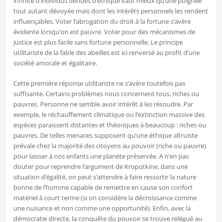
infinité d’individus dénués d’éthique vaut mieux qu’une poignée
tout autant dévoyée mais dont les intérêts personnels les rendent
influençables. Voter l’abrogation du droit à la fortune s’avère
évidente lorsqu’on est pauvre. Voter pour des mécanismes de
justice est plus facile sans fortune personnelle. Le principe
utilitariste de la fable des abeilles est ici renversé au profit d’une
société amorale et égalitaire.
Cette première réponse utilitariste ne s’avère toutefois pas
suffisante. Certains problèmes nous concernent tous, riches ou
pauvres. Personne ne semble avoir intérêt à les résoudre. Par
exemple, le réchauffement climatique ou l’extinction massive des
espèces paraissent distantes et théoriques à beaucoup : riches ou
pauvres. De telles menaces supposent qu’une éthique altruiste
prévale chez la majorité des citoyens au pouvoir (riche ou pauvre)
pour laisser à nos enfants une planète préservée. A n’en pas
douter pour reprendre l’argument de Kropotkine, dans une
situation d’égalité, on peut s’attendre à faire ressortir la nature
bonne de l’homme capable de remettre en cause son confort
matériel à court terme (si on considère la décroissance comme
une nuisance et non comme une opportunité). Enfin, avec la
démocratie directe, la conquête du pouvoir se trouve relégué au