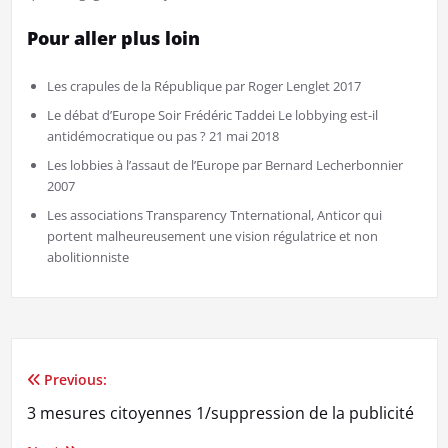
Pour aller plus loin
Les crapules de la République par Roger Lenglet 2017
Le débat d’Europe Soir Frédéric Taddei Le lobbying est-il
antidémocratique ou pas ? 21 mai 2018
Les lobbies à l’assaut de l’Europe par Bernard Lecherbonnier
2007
Les associations Transparency Tnternational, Anticor qui
portent malheureusement une vision régulatrice et non
abolitionniste
Previous:
Navigation
3 mesures citoyennes 1/suppression de la publicité
de