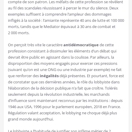
compte de son patron. Les méfaits de cette profession se révèlent
au fil des scandales réussissant à percer le mur du silence. Deux
exemples suffisent à comprendre l’ampleur des dommages
infligés à la société : l’amiante représente 40 ans de lutte et 100 000
morts, tandis que le Mediator équivaut à 30 ans de combat et
2 000 morts.
On perçoit très vite le caractère
antidémocratique
de cette
profession consistant à dissimuler les éléments d’un débat qui
devrait être public en agissant dans la coulisse. Par ailleurs, la
disproportion des moyens engagés pour exercer ces pressions
(suivant qu’on est une ONG ou une industrie par exemple) ne fait
que renforcer des
inégalités
déjà présentes. Et pourtant, force est
de constater que ces dernières années, le rôle du lobbyiste dans
l’élaboration de la décision publique n’a fait que croître. Tolérés
seulement depuis la révolution industrielle, les marchands
d’influence sont maintenant reconnus par les institutions : depuis
1946 aux USA, 1996 pour le parlement européen, 2018 en France.
Régulation valant acceptation, le lobbying ne choque déjà plus
grand monde aujourd’hui.
Le lobbyiste a l’habitude de justifier son infâme métier de 2