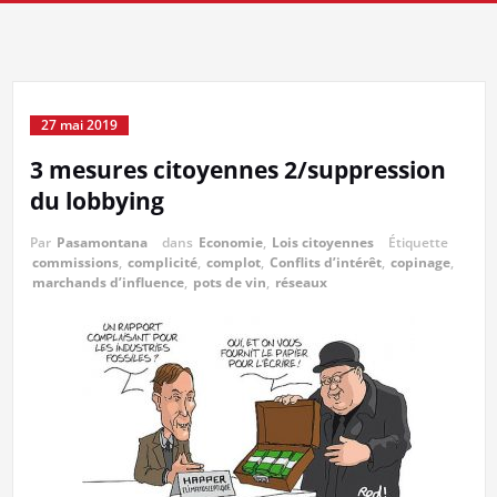
27 mai 2019
3 mesures citoyennes 2/suppression
du lobbying
Par
Pasamontana
dans
Economie
,
Lois citoyennes
Étiquette
commissions
,
complicité
,
complot
,
Conflits d’intérêt
,
copinage
,
marchands d’influence
,
pots de vin
,
réseaux