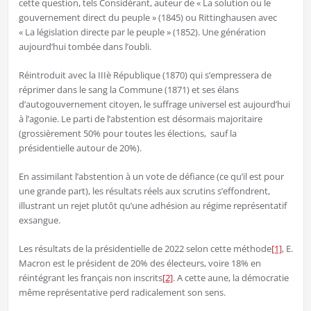
cette question, tels Considérant, auteur de « La solution ou le
gouvernement direct du peuple » (1845) ou Rittinghausen avec
« La législation directe par le peuple » (1852). Une génération
aujourd’hui tombée dans l’oubli.
Réintroduit avec la IIIè République (1870) qui s’empressera de
réprimer dans le sang la Commune (1871) et ses élans
d’autogouvernement citoyen, le suffrage universel est aujourd’hui
à l’agonie. Le parti de l’abstention est désormais majoritaire
(grossièrement 50% pour toutes les élections, sauf la
présidentielle autour de 20%).
En assimilant l’abstention à un vote de défiance (ce qu’il est pour
une grande part), les résultats réels aux scrutins s’effondrent,
illustrant un rejet plutôt qu’une adhésion au régime représentatif
exsangue.
Les résultats de la présidentielle de 2022 selon cette méthode
[1]
, E.
Macron est le président de 20% des électeurs, voire 18% en
réintégrant les français non inscrits
[2]
. A cette aune, la démocratie
même représentative perd radicalement son sens.