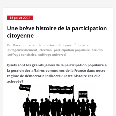
15 juillet 2022
Une brève histoire de la participation
citoyenne
Par
Pasamontana
dans
Idées politiques
Étiquette
autogouvernement
,
élection
,
participation populaire
,
scrutin
,
suffrage censitaire
,
suffrage universel
Quels sont les grands jalons de la participation populaire à
la gestion des affaires communes de la France dans notre
régime de démocratie indirecte? Cette histoire est-elle
achevée?