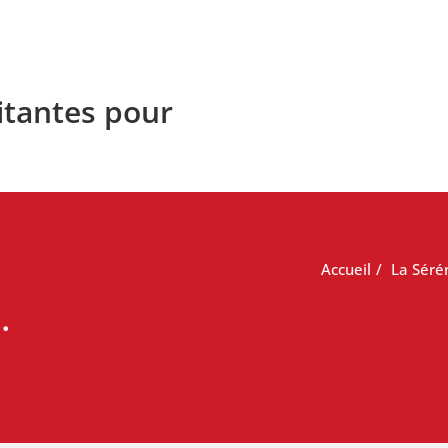
litantes pour
Accueil
La Séré
…