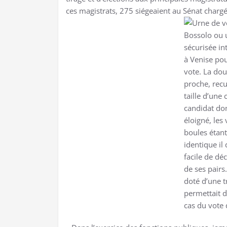
ces magistrats, 275 siégeaient au Sénat charg
Bossolo ou 
sécurisée in
à Venise pou
vote. La doui
proche, recu
taille d’une 
candidat don
éloigné, les
boules étan
identique il
facile de dé
de ses pairs
doté d’une t
permettait d
cas du vote 