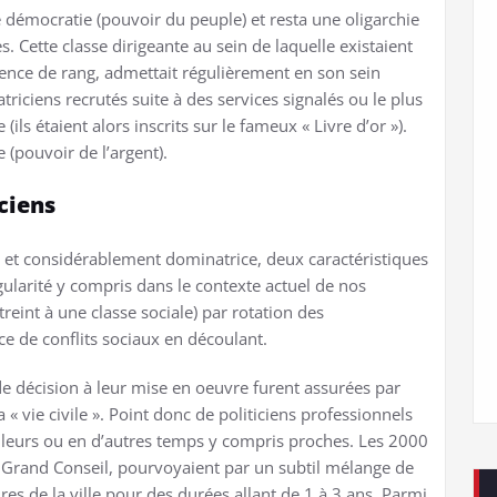
e démocratie (pouvoir du peuple) et resta une oligarchie
. Cette classe dirigeante au sein de laquelle existaient
rence de rang, admettait régulièrement en son sein
riciens recrutés suite à des services signalés ou le plus
ls étaient alors inscrits sur le fameux « Livre d’or »).
(pouvoir de l’argent).
ciens
et considérablement dominatrice, deux caractéristiques
gularité y compris dans le contexte actuel de nos
eint à une classe sociale) par rotation des
ce de conflits sociaux en découlant.
e de décision à leur mise en oeuvre furent assurées par
 « vie civile ». Point donc de politiciens professionnels
leurs ou en d’autres temps y compris proches. Les 2000
 Grand Conseil, pourvoyaient par un subtil mélange de
res de la ville pour des durées allant de 1 à 3 ans
. Parmi