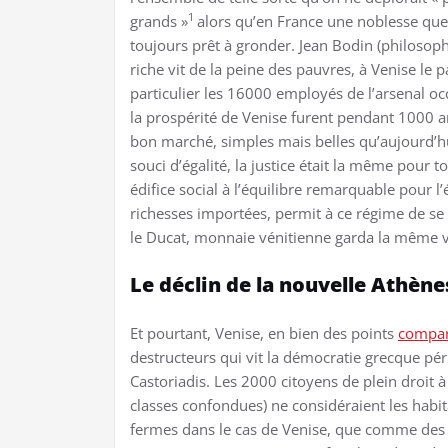
1
grands »
alors qu’en France une noblesse que
toujours prêt à gronder. Jean Bodin (philosoph
riche vit de la peine des pauvres, à Venise le pa
particulier les 16000 employés de l’arsenal occu
la prospérité de Venise furent pendant 1000 
bon marché, simples mais belles qu’aujourd’hui
souci d’égalité, la justice était la même pour
édifice social à l’équilibre remarquable pour l
richesses importées, permit à ce régime de se
le Ducat, monnaie vénitienne garda la même v
Le déclin de la nouvelle Athène
Et pourtant, Venise, en bien des points
compar
destructeurs qui vit la démocratie grecque péric
Castoriadis. Les 2000 citoyens de plein droit à
classes confondues) ne considéraient les habit
fermes dans le cas de Venise, que comme des su