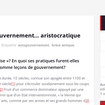
ouvernement… aristocratique
Étiquette
autogouvernement
,
Grèce antique
,
se »? En quoi ses pratiques furent-elles
 comme leçons de gouvernement?
a durée, 10 siècles, connue son apogée entre 1100 et
 siècle
[1]
pour s’écrouler soudainement sous les coups
Au
in
2]
Fruit d’un commerce dominateur appuyé par une
1 n
si que d’un Etat interventionniste, « la Venise qui
ses arts, comme par ses armes et ses grands hommes »
[3]