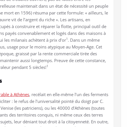
relleuse maintenait dans un état de nécessité un peuple
e mort en 1596) résuma par cette formule: « ailleurs, le
uvre vit de l’argent du riche ». Les artisans, en
pés à construire et réparer la flotte, principal outil de
ans payés convenablement et logés dans des maisons à
1
 les milanais achètent à prix d’or
. Dans un même
 tous, usage pour le moins atypique au Moyen-Age. Cet
’époque, graissé par la rente commerciale tirée des
 maintenir aussi longtemps. Preuve de cette constance,
1
aleur pendant 5 siècles!
s
able à Athènes
, recélait en elle-même l’un des ferments
liter : le refus de l’universalité pointé du doigt par C.
 Venise (les patriciens), ou les 40000 d’Athènes (toutes
ants des territoires conquis, ni même ceux des terres
jets, leur déniant tout droit à la citoyenneté. En outre,