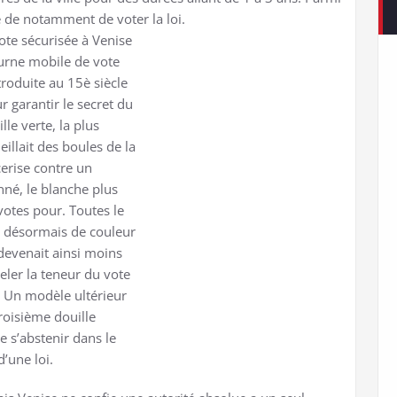
é de notamment de voter la loi.
urne mobile de vote
troduite au 15è siècle
r garantir le secret du
lle verte, la plus
eillait des boules de la
cerise contre un
né, le blanche plus
 votes pour. Toutes le
t désormais de couleur
 devenait ainsi moins
celer la teneur du vote
. Un modèle ultérieur
roisième douille
e s’abstenir dans le
d’une loi.