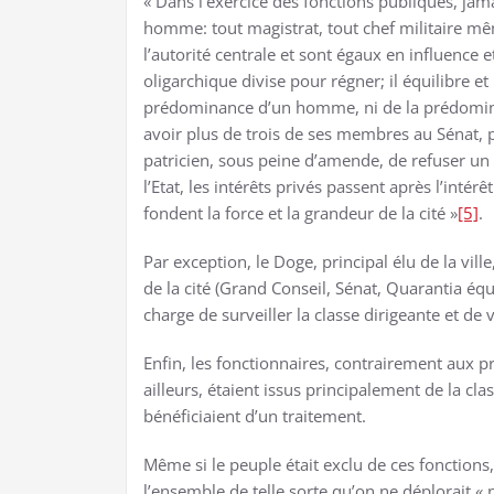
« Dans l’exercice des fonctions publiques, jam
homme: tout magistrat, tout chef militaire mê
l’autorité centrale et sont égaux en influence 
oligarchique divise pour régner; il équilibre et 
prédominance d’un homme, ni de la prédomina
avoir plus de trois de ses membres au Sénat, pl
patricien, sous peine d’amende, de refuser un 
l’Etat, les intérêts privés passent après l’inté
fondent la force et la grandeur de la cité »
[5]
.
Par exception, le Doge, principal élu de la vill
de la cité (Grand Conseil, Sénat, Quarantia éq
charge de surveiller la classe dirigeante et de ve
Enfin, les fonctionnaires, contrairement aux p
ailleurs, étaient issus principalement de la c
bénéficiaient d’un traitement.
Même si le peuple était exclu de ces fonction
l’ensemble de telle sorte qu’on ne déplorait « 