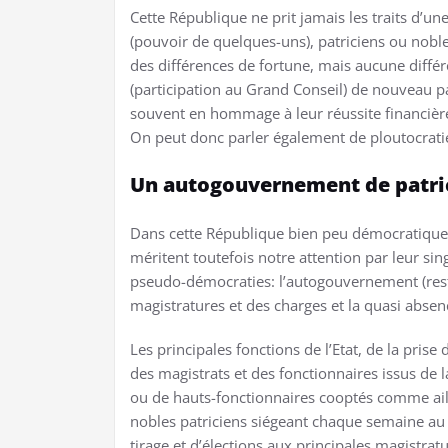
Cette République ne prit jamais les traits d’un
(pouvoir de quelques-uns), patriciens ou nobles
des différences de fortune, mais aucune diffé
(participation au Grand Conseil) de nouveau pat
souvent en hommage à leur réussite financière (i
On peut donc parler également de ploutocratie 
Un autogouvernement de patri
Dans cette République bien peu démocratique 
méritent toutefois notre attention par leur sin
pseudo-démocraties: l’autogouvernement (restr
magistratures et des charges et la quasi absen
Les principales fonctions de l’Etat, de la pris
des magistrats et des fonctionnaires issus de la
ou de hauts-fonctionnaires cooptés comme ail
nobles patriciens siégeant chaque semaine au
tirage et d’élections aux principales magistratu