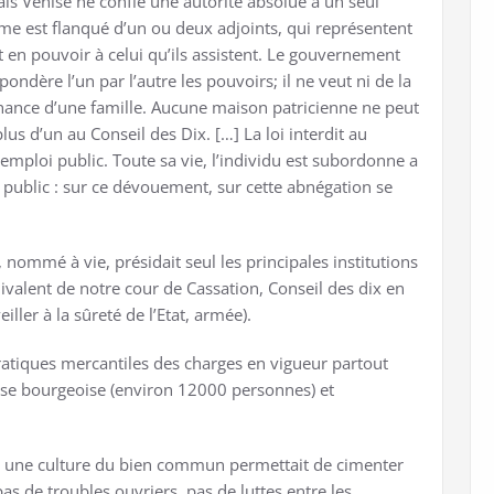
ais Venise ne confie une autorité absolue a un seul
me est flanqué d’un ou deux adjoints, qui représentent
et en pouvoir à celui qu’ils assistent. Le gouvernement
pondère l’un par l’autre les pouvoirs; il ne veut ni de la
nce d’une famille. Aucune maison patricienne ne peut
us d’un au Conseil des Dix. […] La loi interdit au
emploi public. Toute sa vie, l’individu est subordonne a
rêt public : sur ce dévouement, sur cette abnégation se
e, nommé à vie, présidait seul les principales institutions
uivalent de notre cour de Cassation, Conseil des dix en
iller à la sûreté de l’Etat, armée).
ratiques mercantiles des charges en vigueur partout
lasse bourgeoise (environ 12000 personnes) et
s, une culture du bien commun permettait de cimenter
pas de troubles ouvriers, pas de luttes entre les