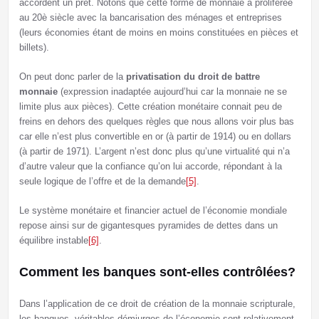
accordent un prêt. Notons que cette forme de monnaie a proliférée
au 20è siècle avec la bancarisation des ménages et entreprises
(leurs économies étant de moins en moins constituées en pièces et
billets).
On peut donc parler de la
privatisation
du droit de battre
monnaie
(expression inadaptée aujourd’hui car la monnaie ne se
limite plus aux pièces). Cette création monétaire connait peu de
freins en dehors des quelques règles que nous allons voir plus bas
car elle n’est plus convertible en or (à partir de 1914) ou en dollars
(à partir de 1971). L’argent n’est donc plus qu’une virtualité qui n’a
d’autre valeur que la confiance qu’on lui accorde, répondant à la
seule logique de l’offre et de la demande
[5]
.
Le système monétaire et financier actuel de l’économie mondiale
repose ainsi sur de gigantesques pyramides de dettes dans un
équilibre instable
[6]
.
Comment les banques sont-elles contrôlées?
Dans l’application de ce droit de création de la monnaie scripturale,
les banques, véritables démiurges de l’économie sont relativement