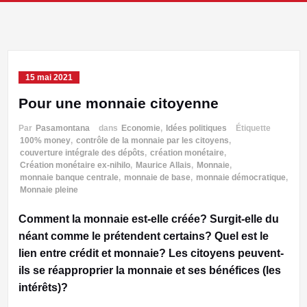
15 mai 2021
Pour une monnaie citoyenne
Par
Pasamontana
dans
Economie
,
Idées politiques
Étiquette
100% money
,
contrôle de la monnaie par les citoyens
,
couverture intégrale des dépôts
,
création monétaire
,
Création monétaire ex-nihilo
,
Maurice Allais
,
Monnaie
,
monnaie banque centrale
,
monnaie de base
,
monnaie démocratique
,
Monnaie pleine
Comment la monnaie est-elle créée? Surgit-elle du
néant comme le prétendent certains? Quel est le
lien entre crédit et monnaie? Les citoyens peuvent-
ils se réapproprier la monnaie et ses bénéfices (les
intérêts)?