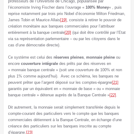
professeurs de l’Université de Chicago, popularisée par
l’économiste Irving Fischer dans l’ouvrage «
100% Money
« , puis
reprise notamment par trois prix Nobel d’économie Milton Friedman,
James Tobin et Maurice Allais
[19]
, consiste à retirer le pouvoir de
création monétaire aux banques commerciales pour l’attribuer
entièrement à la banque centrale
[20]
(qui doit être contrôlé par l’Etat
via sa représentation parlementaire – ou par les citoyens dans le
cas d’une démocratie directe).
Ce système est celui des
réserves pleines
,
monnaie pleine
ou
encore
couverture intégrale
des prêts par des réserves en
« monnaie banque centrale » (soit une couverture de 100% et non
plus 1% comme aujourd’hui). Avec ce schéma, les banques ne
peuvent prêter que l’argent déposé sur les comptes-épargne
[21]
garantis par un équivalent en « monnaie de base » ou « monnaie
banque centrale » détenue auprès de la Banque Centrale »
[22]
.
Dit autrement, la monnaie serait simplement transférée depuis le
compte-courant des particuliers vers le compte que les banques
commerciales détiennent à la Banque Centrale, en échange d’une
créance des particuliers sur les banques inscrite au compte
d’épargne.
[23]