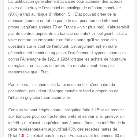
La justification généralement avancée pour autoriser des acteurs
privés à s’octroyer l’essentiel du privilège de création monétaire
(90%) a trait au risque d’inflation. Si l’Etat pouvait créer de la
monnaie (comme ce fut en partie le cas pour son endettement
propre jusqu’aux années 70 en France – voir plus bas), n’abuserait-il
pas de ce droit auprès de sa banque centrale? En obligeant l’Etat à
vivre comme un emprunteur on fait en sorte qu’il se pose des
questions sur le coût de l’emprunt. Cet argument est en outre
généralement brandi en rappelant l’expérience d’hyperinflation qu’a
connu l’Allemagne de 1921 à 1924 lorsque les achats de nourriture
se réglaient en liasses de billets. Le marché serait donc plus
responsable que l’Etat…
Par ailleurs, l’inflation c’est la ruine du rentier, c’est-à-dire du
possédant, celui dont l’épargne monétaire fond à proportion de
l’inflation grignotant son patrimoine.
Certains se sont érigés contre l’obligation faite à l’Etat de recourir
aux banques pour contracter des prêts et se voir ainsi prélever un
intérêt qu’il n’avait jusqu’alors pas à payer. Ainsi, les intérêts de la
dette représenteraient aujourd’hui 45% des recettes nettes de
l’Etat
[13]
. Ce n’était pas le cas en France avant les années 60 ou