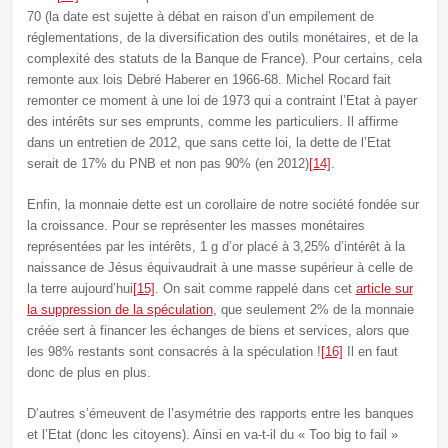
70 (la date est sujette à débat en raison d’un empilement de
réglementations, de la diversification des outils monétaires, et de la
complexité des statuts de la Banque de France). Pour certains, cela
remonte aux lois Debré Haberer en 1966-68. Michel Rocard fait
remonter ce moment à une loi de 1973 qui a contraint l’Etat à payer
des intérêts sur ses emprunts, comme les particuliers. Il affirme
dans un entretien de 2012, que sans cette loi, la dette de l’Etat
serait de 17% du PNB et non pas 90% (en 2012)
[14]
.
Enfin, la monnaie dette est un corollaire de notre société fondée sur
la croissance. Pour se représenter les masses monétaires
représentées par les intérêts, 1 g d’or placé à 3,25% d’intérêt à la
naissance de Jésus équivaudrait à une masse supérieur à celle de
la terre aujourd’hui
[15]
. On sait comme rappelé dans cet
article sur
la suppression de la spéculation
, que seulement 2% de la monnaie
créée sert à financer les échanges de biens et services, alors que
les 98% restants sont consacrés à la spéculation !
[16]
Il en faut
donc de plus en plus.
D’autres s’émeuvent de l’asymétrie des rapports entre les banques
et l’Etat (donc les citoyens). Ainsi en va-t-il du « Too big to fail »