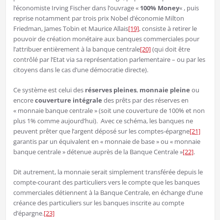
l’économiste Irving Fischer dans l’ouvrage «
100% Money
« , puis
reprise notamment par trois prix Nobel d’économie Milton
Friedman, James Tobin et Maurice Allais
[19]
, consiste à retirer le
pouvoir de création monétaire aux banques commerciales pour
l’attribuer entièrement à la banque centrale
[20]
(qui doit être
contrôlé par l’Etat via sa représentation parlementaire – ou par les
citoyens dans le cas d’une démocratie directe).
Ce système est celui des
réserves pleines
,
monnaie pleine
ou
encore
couverture intégrale
des prêts par des réserves en
« monnaie banque centrale » (soit une couverture de 100% et non
plus 1% comme aujourd’hui). Avec ce schéma, les banques ne
peuvent prêter que l’argent déposé sur les comptes-épargne
[21]
garantis par un équivalent en « monnaie de base » ou « monnaie
banque centrale » détenue auprès de la Banque Centrale »
[22]
.
Dit autrement, la monnaie serait simplement transférée depuis le
compte-courant des particuliers vers le compte que les banques
commerciales détiennent à la Banque Centrale, en échange d’une
créance des particuliers sur les banques inscrite au compte
d’épargne.
[23]