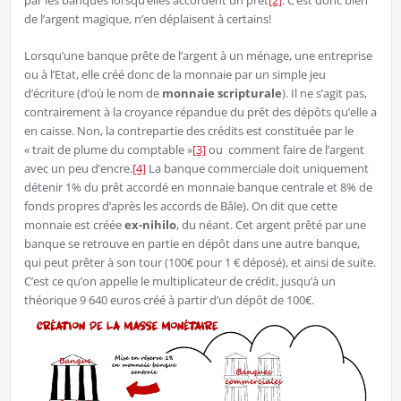
par les banques lorsqu’elles accordent un prêt
[2]
. C’est donc bien
de l’argent magique, n’en déplaisent à certains!
Lorsqu’une banque prête de l’argent à un ménage, une entreprise
ou à l’Etat, elle créé donc de la monnaie par un simple jeu
d’écriture (d’où le nom de
monnaie scripturale
). Il ne s’agit pas,
contrairement à la croyance répandue du prêt des dépôts qu’elle a
en caisse. Non, la contrepartie des crédits est constituée par le
« trait de plume du comptable »
[3]
ou comment faire de l’argent
avec un peu d’encre.
[4]
La banque commerciale doit uniquement
détenir 1% du prêt accordé en monnaie banque centrale et 8% de
fonds propres d’après les accords de Bâle). On dit que cette
monnaie est créée
ex-nihilo
, du néant. Cet argent prêté par une
banque se retrouve en partie en dépôt dans une autre banque,
qui peut prêter à son tour (100€ pour 1 € déposé), et ainsi de suite.
C’est ce qu’on appelle le multiplicateur de crédit, jusqu’à un
théorique 9 640 euros créé à partir d’un dépôt de 100€.