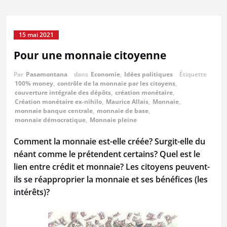
15 mai 2021
Pour une monnaie citoyenne
Par
Pasamontana
dans
Economie
,
Idées politiques
Étiquette
100% money
,
contrôle de la monnaie par les citoyens
,
couverture intégrale des dépôts
,
création monétaire
,
Création monétaire ex-nihilo
,
Maurice Allais
,
Monnaie
,
monnaie banque centrale
,
monnaie de base
,
monnaie démocratique
,
Monnaie pleine
Comment la monnaie est-elle créée? Surgit-elle du
néant comme le prétendent certains? Quel est le
lien entre crédit et monnaie? Les citoyens peuvent-
ils se réapproprier la monnaie et ses bénéfices (les
intérêts)?