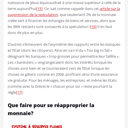
naissance de Jésus équivaudrait à une masse supérieur à celle de la
terre aujourd’hui
[15]
. On sait comme rappelé dans cet
article sur la
suppression de la spéculation
, que seulement 2% de la monnaie
créée sert à financer les échanges de biens et services, alors que
les 98% restants sont consacrés à la spéculation !
[16]
Il en faut
donc de plus en plus.
D’autres s’émeuvent de l’asymétrie des rapports entre les banques
et l’Etat (donc les citoyens). Ainsi en va-t-il du « Too big to fail »
désignant les banques « trop grosses pour permettre leur faillite ».
Les « banksters », engrangeraient donc les intérêts lorsque les
choses vont bien et se tourneraient vers de l’Etat lorsque les
choses se gâtent comme en 2008, profitant ainsi d’une assurance
vie gratuite. Pour les ménages, les entreprises, et même les Etats
(comme avec la Grèce) le « chacun pour soi » reste pourtant la
règle
[17]
.
Que faire pour se réapproprier la
monnaie?