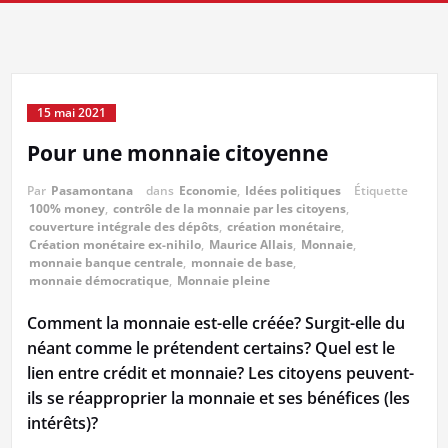
15 mai 2021
Pour une monnaie citoyenne
Par
Pasamontana
dans
Economie
,
Idées politiques
Étiquette
100% money
,
contrôle de la monnaie par les citoyens
,
couverture intégrale des dépôts
,
création monétaire
,
Création monétaire ex-nihilo
,
Maurice Allais
,
Monnaie
,
monnaie banque centrale
,
monnaie de base
,
monnaie démocratique
,
Monnaie pleine
Comment la monnaie est-elle créée? Surgit-elle du
néant comme le prétendent certains? Quel est le
lien entre crédit et monnaie? Les citoyens peuvent-
ils se réapproprier la monnaie et ses bénéfices (les
intérêts)?