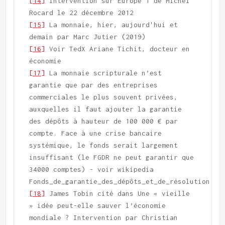
[14]
 Intervention sur Europe 1 de Michel 
[15]
 La monnaie, hier, aujourd'hui et 
[16]
 Voir TedX Ariane Tichit, docteur en 
[17]
 La monnaie scripturale n’est 
garantie que par des entreprises 
commerciales le plus souvent privées, 
auxquelles il faut ajouter la garantie 
des dépôts à hauteur de 100 000 € par 
compte. Face à une crise bancaire 
systémique, le fonds serait largement 
insuffisant (le FGDR ne peut garantir que 
34000 comptes) - voir wikipedia 
[18]
 James Tobin cité dans Une « vieille 
» idée peut-elle sauver l’économie 
mondiale ? Intervention par Christian 