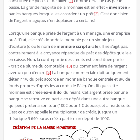
constituée de pièces et de billets
[1]
comme c’était le cas par le
passé. La grande majorité de la monnaie est en effet «
inventée
»
par les banques lorsqu’elles accordent un prêt
[2]
. C’est donc bien
de l’argent magique, n’en déplaisent à certains!
Lorsqu’une banque prête de l’argent à un ménage, une entreprise
ou à l’Etat, elle créé donc de la monnaie par un simple jeu
d’écriture (d’où le nom de
monnaie scripturale
). Il ne s’agit pas,
contrairement à la croyance répandue du prêt des dépôts qu’elle a
en caisse. Non, la contrepartie des crédits est constituée par le
« trait de plume du comptable »
[3]
ou comment faire de l’argent
avec un peu d’encre.
[4]
La banque commerciale doit uniquement
détenir 1% du prêt accordé en monnaie banque centrale et 8% de
fonds propres d’après les accords de Bâle). On dit que cette
monnaie est créée
ex-nihilo
, du néant. Cet argent prêté par une
banque se retrouve en partie en dépôt dans une autre banque,
qui peut prêter à son tour (100€ pour 1 € déposé), et ainsi de suite.
C’est ce qu’on appelle le multiplicateur de crédit, jusqu’à un
théorique 9 640 euros créé à partir d’un dépôt de 100€.