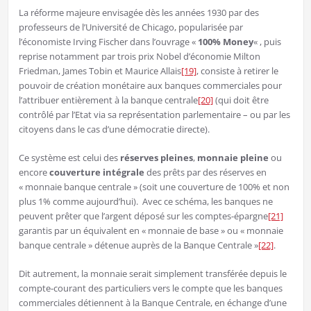
La réforme majeure envisagée dès les années 1930 par des
professeurs de l’Université de Chicago, popularisée par
l’économiste Irving Fischer dans l’ouvrage «
100% Money
« , puis
reprise notamment par trois prix Nobel d’économie Milton
Friedman, James Tobin et Maurice Allais
[19]
, consiste à retirer le
pouvoir de création monétaire aux banques commerciales pour
l’attribuer entièrement à la banque centrale
[20]
(qui doit être
contrôlé par l’Etat via sa représentation parlementaire – ou par les
citoyens dans le cas d’une démocratie directe).
Ce système est celui des
réserves pleines
,
monnaie pleine
ou
encore
couverture intégrale
des prêts par des réserves en
« monnaie banque centrale » (soit une couverture de 100% et non
plus 1% comme aujourd’hui). Avec ce schéma, les banques ne
peuvent prêter que l’argent déposé sur les comptes-épargne
[21]
garantis par un équivalent en « monnaie de base » ou « monnaie
banque centrale » détenue auprès de la Banque Centrale »
[22]
.
Dit autrement, la monnaie serait simplement transférée depuis le
compte-courant des particuliers vers le compte que les banques
commerciales détiennent à la Banque Centrale, en échange d’une