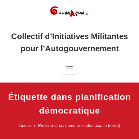
Skip
to
content
Collectif d’Initiatives Militantes
pour l’Autogouvernement
Étiquette dans planification
démocratique
Accueil
Produire et consommer en démocratie (réelle)