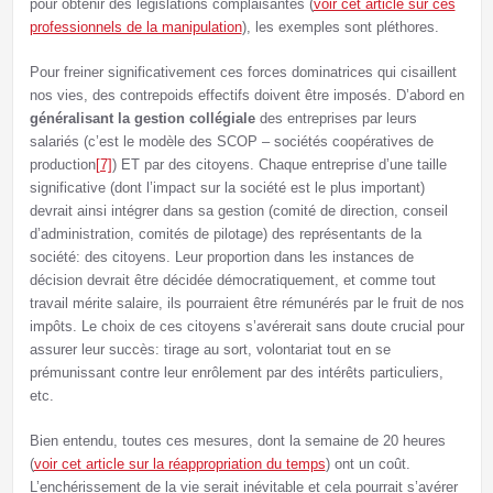
pour obtenir des législations complaisantes (
voir cet article sur ces
professionnels de la manipulation
), les exemples sont pléthores.
Pour freiner significativement ces forces dominatrices qui cisaillent
nos vies, des contrepoids effectifs doivent être imposés. D’abord en
généralisant la gestion collégiale
des entreprises par leurs
salariés (c’est le modèle des SCOP – sociétés coopératives de
production
[7]
) ET par des citoyens. Chaque entreprise d’une taille
significative (dont l’impact sur la société est le plus important)
devrait ainsi intégrer dans sa gestion (comité de direction, conseil
d’administration, comités de pilotage) des représentants de la
société: des citoyens. Leur proportion dans les instances de
décision devrait être décidée démocratiquement, et comme tout
travail mérite salaire, ils pourraient être rémunérés par le fruit de nos
impôts. Le choix de ces citoyens s’avérerait sans doute crucial pour
assurer leur succès: tirage au sort, volontariat tout en se
prémunissant contre leur enrôlement par des intérêts particuliers,
etc.
Bien entendu, toutes ces mesures, dont la semaine de 20 heures
(
voir cet article sur la réappropriation du temps
) ont un coût.
L’enchérissement de la vie serait inévitable et cela pourrait s’avérer