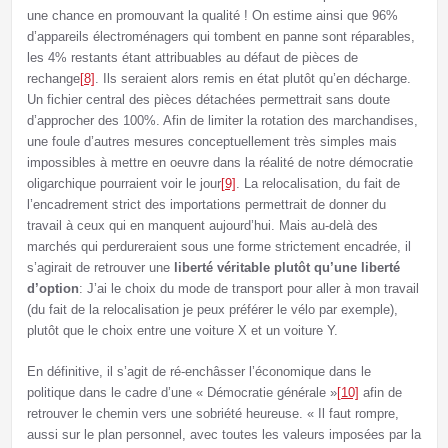
une chance en promouvant la qualité ! On estime ainsi que 96%
d’appareils électroménagers qui tombent en panne sont réparables,
les 4% restants étant attribuables au défaut de pièces de
rechange
[8]
. Ils seraient alors remis en état plutôt qu’en décharge.
Un fichier central des pièces détachées permettrait sans doute
d’approcher des 100%. Afin de limiter la rotation des marchandises,
une foule d’autres mesures conceptuellement très simples mais
impossibles à mettre en oeuvre dans la réalité de notre démocratie
oligarchique pourraient voir le jour
[9]
. La relocalisation, du fait de
l’encadrement strict des importations permettrait de donner du
travail à ceux qui en manquent aujourd’hui. Mais au-delà des
marchés qui perdureraient sous une forme strictement encadrée, il
s’agirait de retrouver une
liberté véritable plutôt qu’une liberté
d’option
: J’ai le choix du mode de transport pour aller à mon travail
(du fait de la relocalisation je peux préférer le vélo par exemple),
plutôt que le choix entre une voiture X et un voiture Y.
En définitive, il s’agit de ré-enchâsser l’économique dans le
politique dans le cadre d’une « Démocratie générale »
[10]
afin de
retrouver le chemin vers une sobriété heureuse. « Il faut rompre,
aussi sur le plan personnel, avec toutes les valeurs imposées par la