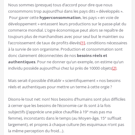
Nous sommes (presque) tous d’accord pour dire que nous
consommons trop aujourd’hui dans les pays dits « développés ».
Pour gaver cette
hyperconsommation
, les pays « en voie de
développement » entassent leurs productions sur le passe-plat du
commerce mondial. L’ogre économique peut alors se repaître de
toujours plus de marchandises avec pour seul but le maintien ou
l’accroissement de taux de profits élevés
[1]
, conditions nécessaires
à la survie de son organisme. Production et consommation sont
donc clairement déconnectées de nos
besoins réels et
authentiques
. Pour ne donner qu’un exemple, on estime qu’un
individu possède aujourd’hui chez lui près de 10000 objets
[2]
.
Mais serait-il possible d’établir « scientifiquement » nos besoins
réels et authentiques pour mettre un terme à cette orgie ?
Disons-le tout net: non! Nos besoins d’humains sont plus difficiles
à cerner que les besoins de l’économie car ils sont à la fois
subjectifs (j’apprécie une pièce chauffée à 19° mais pas ma
femme), inconstants dans le temps (au Moyen-âge, 15° suffisait
largement), et propres à chaque culture (les esquimaux n’ont pas
la même perception du froid…).