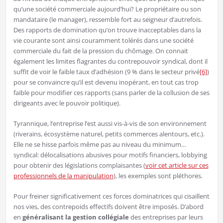
qu’une société commerciale aujourd’hui? Le propriétaire ou son
mandataire (le manager), ressemble fort au seigneur d’autrefois.
Des rapports de domination qu’on trouve inacceptables dans la
vie courante sont ainsi couramment tolérés dans une société
commerciale du fait de la pression du chômage. On connait
également les limites flagrantes du contrepouvoir syndical, dont il
suffit de voir le faible taux d’adhésion (9 % dans le secteur privé
[6]
)
pour se convaincre qu’il est devenu inopérant, en tout cas trop
faible pour modifier ces rapports (sans parler de la collusion de ses
dirigeants avec le pouvoir politique).
Tyrannique, l’entreprise l’est aussi vis-à-vis de son environnement
(riverains, écosystème naturel, petits commerces alentours, etc.).
Elle ne se hisse parfois même pas au niveau du minimum…
syndical: délocalisations abusives pour motifs financiers, lobbying
pour obtenir des législations complaisantes (
voir cet article sur ces
professionnels de la manipulation
), les exemples sont pléthores.
Pour freiner significativement ces forces dominatrices qui cisaillent
nos vies, des contrepoids effectifs doivent être imposés. D’abord
en
généralisant la gestion collégiale
des entreprises par leurs