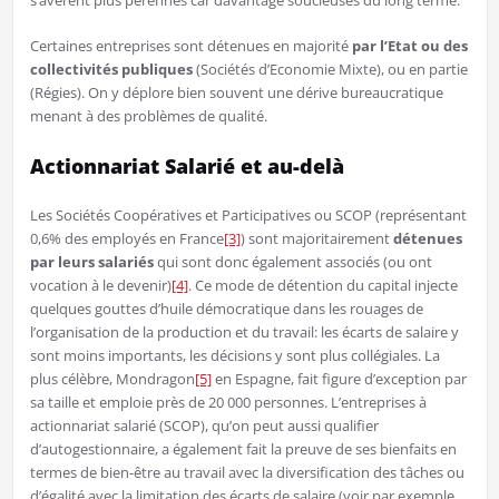
s’avèrent plus pérennes car davantage soucieuses du long terme.
Certaines entreprises sont détenues en majorité
par l’Etat ou des
collectivités publiques
(Sociétés d’Economie Mixte), ou en partie
(Régies). On y déplore bien souvent une dérive bureaucratique
menant à des problèmes de qualité.
Actionnariat Salarié et au-delà
Les Sociétés Coopératives et Participatives ou SCOP (représentant
0,6% des employés en France
[3]
) sont majoritairement
détenues
par leurs salariés
qui sont donc également associés (ou ont
vocation à le devenir)
[4]
. Ce mode de détention du capital injecte
quelques gouttes d’huile démocratique dans les rouages de
l’organisation de la production et du travail: les écarts de salaire y
sont moins importants, les décisions y sont plus collégiales. La
plus célèbre, Mondragon
[5]
en Espagne, fait figure d’exception par
sa taille et emploie près de 20 000 personnes. L’entreprises à
actionnariat salarié (SCOP), qu’on peut aussi qualifier
d’autogestionnaire, a également fait la preuve de ses bienfaits en
termes de bien-être au travail avec la diversification des tâches ou
d’égalité avec la limitation des écarts de salaire (voir par exemple