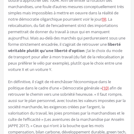
doute d’approcher des 100%. Afin de limiter la rotation des
marchandises, une foule d’autres mesures conceptuellement très
simples mais impossibles à mettre en oeuvre dans la réalité de
notre démocratie oligarchique pourraient voir le jour
[9]
. La
relocalisation, du fait de l’encadrement strict des importations
permettrait de donner du travail à ceux qui en manquent
aujourd’hui. Mais au-delà des marchés qui perdureraient sous une
forme strictement encadrée, il s’agirait de retrouver une
liberté
véritable plutôt qu’une liberté d’option
: J’ai le choix du mode
de transport pour aller à mon travail (du fait de la relocalisation je
peux préférer le vélo par exemple), plutôt que le choix entre une
voiture X et un voiture Y.
En définitive, il s’agit de ré-enchâsser l’économique dans le
politique dans le cadre d’une « Démocratie générale »
[10]
afin de
retrouver le chemin vers une sobriété heureuse. « Il faut rompre,
aussi sur le plan personnel, avec toutes les valeurs imposées par la
société marchande, les exigences créées par l’argent, la
valorisation du travail, les joies promises par la marchandises et le
culte de l’efficacité » (Les aventures de la marchandise par Anselm
JAPPE 2017). « Ceux qui n’ont à la bouche que les mots
compensation, bilan carbone, développement durable, green tech,