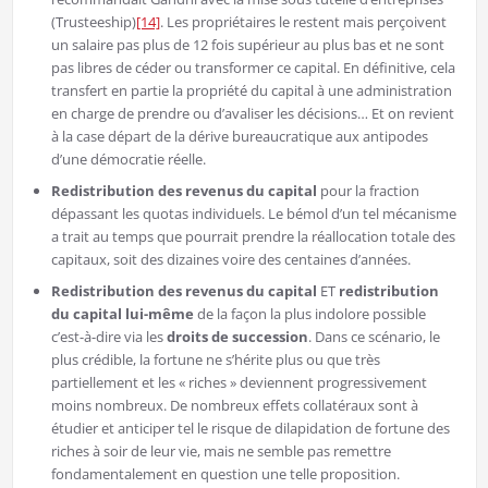
(Trusteeship)
[14]
. Les propriétaires le restent mais perçoivent
un salaire pas plus de 12 fois supérieur au plus bas et ne sont
pas libres de céder ou transformer ce capital. En définitive, cela
transfert en partie la propriété du capital à une administration
en charge de prendre ou d’avaliser les décisions… Et on revient
à la case départ de la dérive bureaucratique aux antipodes
d’une démocratie réelle.
Redistribution des revenus du capital
pour la fraction
dépassant les quotas individuels. Le bémol d’un tel mécanisme
a trait au temps que pourrait prendre la réallocation totale des
capitaux, soit des dizaines voire des centaines d’années.
Redistribution des revenus du capital
ET
redistribution
du
capital lui-même
de la façon la plus indolore possible
c’est-à-dire via les
droits de succession
. Dans ce scénario, le
plus crédible, la fortune ne s’hérite plus ou que très
partiellement et les « riches » deviennent progressivement
moins nombreux. De nombreux effets collatéraux sont à
étudier et anticiper tel le risque de dilapidation de fortune des
riches à soir de leur vie, mais ne semble pas remettre
fondamentalement en question une telle proposition.