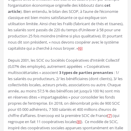
l’organisation économique originelle des kibboutz dans
cet
article
). Bien entendu, le bilan des SCOP, à l’aune de l’économie
classique est bien moins satisfaisante ce qui explique son
utilisation limitée. Ainsi chez les Fralib (fabricant de thés et tisanes),
les salariés sont passés de 220 du temps d’Unilever à 58 pour une
production 25 fois moindre (même si plus qualitative). Et pourtant
nous dit son président, « nous devons coopérer avec le système
capitaliste qui a cherché à nous broyer. »
[6]
Depuis 2001, les SCIC ou Sociétés Coopératives d’Intérêt Collectif
(0,07% des employés), autrement appelées » Coopératives
multisociétariales » associent
3 types de parties prenantes
: 1/
les salariés ou producteurs, 2/ les bénéficiaires (dont clients), 3/ les
collectivités locales, acteurs privés, associations ou autre. Chaque
année, au moins 57,5 % des bénéfices (et jusqu’à 100 %) sont mis
en réserves dites « impartageables » pour consolider les fonds
propres de l’entreprise. En 2018, on dénombrait près de 900 SCIC
pour 65 000 adhérents, 7 500 salariés et 400 millions d’euros de
chiffre d’affaires. Enercoop est la première SCIC de France
[7]
(qui
regroupe en fait 11 coopératives locales
[8]
). Ce modèle de SCIC,
inspiré des coopératives sociales apparues spontanément en Italie