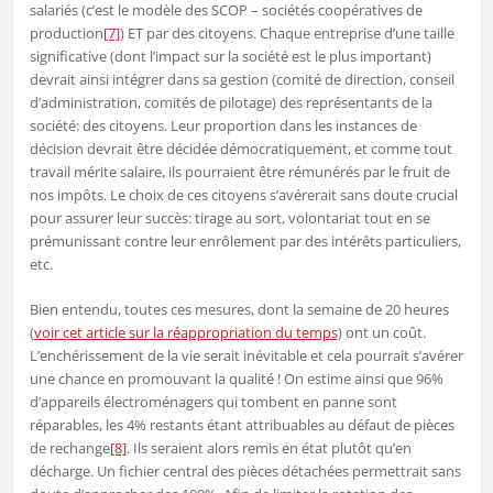
salariés (c’est le modèle des SCOP – sociétés coopératives de
production
[7]
) ET par des citoyens. Chaque entreprise d’une taille
significative (dont l’impact sur la société est le plus important)
devrait ainsi intégrer dans sa gestion (comité de direction, conseil
d’administration, comités de pilotage) des représentants de la
société: des citoyens. Leur proportion dans les instances de
décision devrait être décidée démocratiquement, et comme tout
travail mérite salaire, ils pourraient être rémunérés par le fruit de
nos impôts. Le choix de ces citoyens s’avérerait sans doute crucial
pour assurer leur succès: tirage au sort, volontariat tout en se
prémunissant contre leur enrôlement par des intérêts particuliers,
etc.
Bien entendu, toutes ces mesures, dont la semaine de 20 heures
(
voir cet article sur la réappropriation du temps
) ont un coût.
L’enchérissement de la vie serait inévitable et cela pourrait s’avérer
une chance en promouvant la qualité ! On estime ainsi que 96%
d’appareils électroménagers qui tombent en panne sont
réparables, les 4% restants étant attribuables au défaut de pièces
de rechange
[8]
. Ils seraient alors remis en état plutôt qu’en
décharge. Un fichier central des pièces détachées permettrait sans