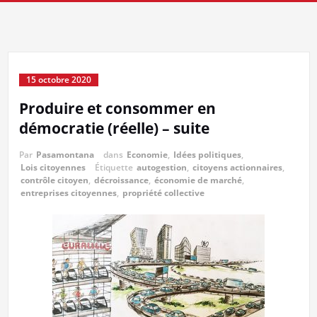
15 octobre 2020
Produire et consommer en
démocratie (réelle) – suite
Par
Pasamontana
dans
Economie
,
Idées politiques
,
Lois citoyennes
Étiquette
autogestion
,
citoyens actionnaires
,
contrôle citoyen
,
décroissance
,
économie de marché
,
entreprises citoyennes
,
propriété collective