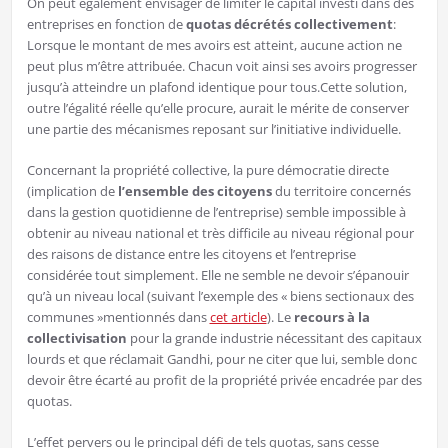
On peut également envisager de limiter le capital investi dans des
entreprises en fonction de
quotas
décrétés collectivement
:
Lorsque le montant de mes avoirs est atteint, aucune action ne
peut plus m’être attribuée. Chacun voit ainsi ses avoirs progresser
jusqu’à atteindre un plafond identique pour tous.Cette solution,
outre l’égalité réelle qu’elle procure, aurait le mérite de conserver
une partie des mécanismes reposant sur l’initiative individuelle.
Concernant la propriété collective, la pure démocratie directe
(implication de
l’ensemble des citoyens
du territoire concernés
dans la gestion quotidienne de l’entreprise) semble impossible à
obtenir au niveau national et très difficile au niveau régional pour
des raisons de distance entre les citoyens et l’entreprise
considérée tout simplement. Elle ne semble ne devoir s’épanouir
qu’à un niveau local (suivant l’exemple des « biens sectionaux des
communes »mentionnés dans
cet article
). Le
recours à la
collectivisation
pour la grande industrie nécessitant des capitaux
lourds et que réclamait Gandhi, pour ne citer que lui, semble donc
devoir être écarté au profit de la propriété privée encadrée par des
quotas.
L’effet pervers ou le principal défi de tels quotas, sans cesse