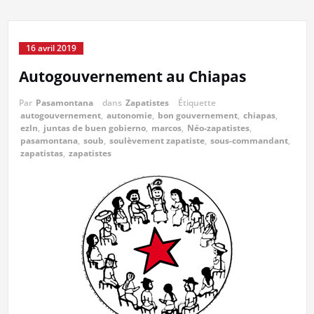
16 avril 2019
Autogouvernement au Chiapas
Par
Pasamontana
dans
Zapatistes
Étiquette
autogouvernement
,
autonomie
,
bon gouvernement
,
chiapas
,
ezln
,
juntas de buen gobierno
,
marcos
,
Néo-zapatistes
,
pasamontana
,
soub
,
soulèvement zapatiste
,
sous-commandant
,
zapatistas
,
zapatistes