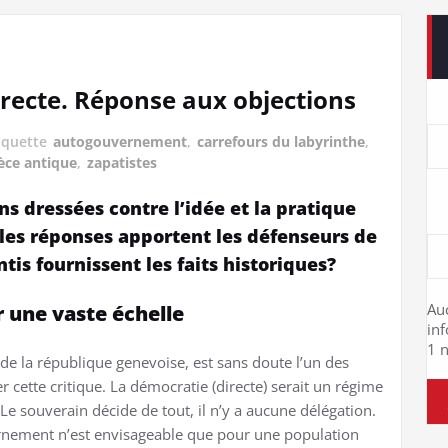
irecte. Réponse aux objections
iquette
autogouvernement
,
carrefours du labyrinthe
,
èce antique
,
zapatistes
ns dressées contre l’idée et la pratique
les réponses apportent les défenseurs de
is fournissent les faits historiques?
Au
r une vaste échelle
in
1 n
de la république genevoise, est sans doute l’un des
cette critique. La démocratie (directe) serait un régime
Le souverain décide de tout, il n’y a aucune délégation.
rnement n’est envisageable que pour une population