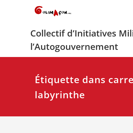
Skip
to
content
Collectif d’Initiatives Mi
l’Autogouvernement
Étiquette dans carr
labyrinthe