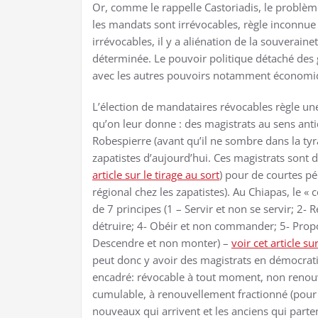
Or, comme le rappelle Castoriadis, le problème
les mandats sont irrévocables, règle inconnue 
irrévocables, il y a aliénation de la souverain
déterminée. Le pouvoir politique détaché des
avec les autres pouvoirs notamment économi
L’élection de mandataires révocables règle u
qu’on leur donne : des magistrats au sens ant
Robespierre (avant qu’il ne sombre dans la tyr
zapatistes d’aujourd’hui. Ces magistrats sont d
article sur le tirage au sort
) pour de courtes pé
régional chez les zapatistes). Au Chiapas, le 
de 7 principes (1 – Servir et non se servir; 2-
détruire; 4- Obéir et non commander; 5- Propo
Descendre et non monter) –
voir cet article 
peut donc y avoir des magistrats en démocrati
encadré: révocable à tout moment, non renouv
cumulable, à renouvellement fractionné (pour
nouveaux qui arrivent et les anciens qui parten