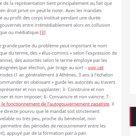
 de la représentation tient principalement au fait que
en droit privé on peut le noter. Avec les mandats
eté au profit des corps institué pendant une durée
 gouvernés entre irrémédiablement alors en collusion
que ou médiatique.
[3]
ne grande partie du problème peut important le nom
ique du terme, des « élus-commis » selon l’expression de
annie), des autorités selon le terme employé par les
ésignées (par élection, par tirage au sort –
voir cet
riodes (1 an généralement à Athènes, 3 ans à l’échelon
« commander en obéissant » guide les autorités au travers
 Représenter et non supplanter; 3- Construire et non
ser et non imposer; 6- Convaincre et non vaincre; 7-
sur le fonctionnement de l’autogouvernement zapatiste
. Il
e directe pourvu que le mandat soit strictement
elable ou très peu, proche du bénévolat, non
 permettre des périodes de recouvrement entre les
t), appuyé par de la formation pair à pair.