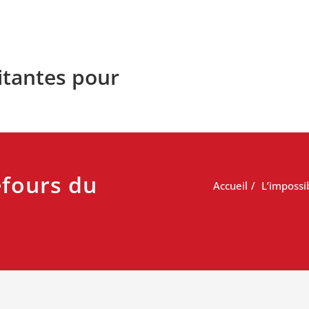
litantes pour
efours du
Accueil
L’impossi