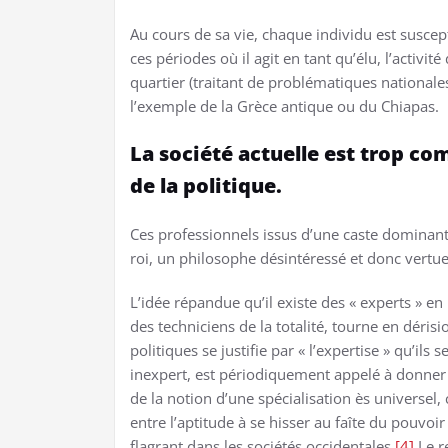
Au cours de sa vie, chaque individu est susce
ces périodes où il agit en tant qu’élu, l’activi
quartier (traitant de problématiques nationales
l’exemple de la Grèce antique ou du Chiapas.
La société actuelle est trop co
de la politique.
Ces professionnels issus d’une caste dominant
roi, un philosophe désintéressé et donc vertu
L’idée répandue qu’il existe des « experts » en p
des techniciens de la totalité, tourne en dér
politiques se justifie par « l’expertise » qu’ils 
inexpert, est périodiquement appelé à donner 
de la notion d’une spécialisation ès universel,
entre l’aptitude à se hisser au faîte du pouvoir
flagrant dans les sociétés occidentales.
[4]
Le r