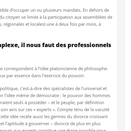
ptible d’occuper un ou plusieurs mandats. En dehors de
té du citoyen se limite à la participation aux assemblées de
, régionales et locales) une à deux fois par mois, à
mplexe, il nous faut des professionnels
e correspondent à l’idée platonicienne de philosophe-
eux par essence dans l’exercice du pouvoir.
olitique, c’est-à-dire des spécialistes de l’universel et
ision l’idée même de démocratie : le pouvoir des hommes
seraient seuls à posséder – et le peuple, par définition
son avis sur ces « experts ». Compte tenu de la vacuité
 cette idée recèle aussi les germes du divorce croissant
 et l’aptitude à gouverner – divorce de plus en plus
ecours aux experts constitue une étape possible pour