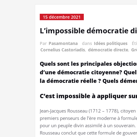
15 décembre 2021
L’impossible démocratie d
Par
Pasamontana
dans
Idées politiques
Ét
Cornelius Castoriadis
,
démocratie directe
,
Gr
Quels sont les principales objectio
d’une démocratie citoyenne? Quel
la démocratie réelle ? Quels dément
C’est impossible à appliquer su
Jean-Jacques Rousseau (1712 – 1778), citoyen 
premiers penseurs de l’ère moderne à formuler 
pour un peuple divin assimilé à un souverain. 
Rousseau conclut que cette formule de gouve