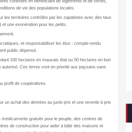
toires contrôlés en bénéficiant de logements et de vivres,
nditions de vie des populations locales.
r les territoires contrôlés par les zapatistes avec des taux
et une exonération pour les petits.
rnement.
cratiques, et responsabiliser les élus : compte-rendu
rgent public dépensé.
cédant 100 hectares en mauvais état ou 50 hectares en bon
um autorisé. Ces terres vont en priorité aux paysans sans
u profit de coopératives.
 un achat des denrées au juste prix et une revente à prix
s médicaments gratuits pour le peuple, des centres de
entres de construction pour aider à bâtir des maisons et