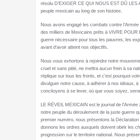
résolu D’EXIGER CE QUI NOUS EST DÛ LES ARMES 
peuple mexicain au long de son histoire.
Nous avons engagé les combats contre l’Armée f
des milliers de Mexicains prêts à VIVRE PO
guerre nécessaire pour tous les pauvres, les exp
avant d’avoir atteint nos objectifs.
Nous vous exhortons à rejoindre notre mouvement 
cruel et sans pitié, ne mettra aucun frein à sa nat
réplique sur tous les fronts, et c’est pourquoi vot
divulguer notre cause, à adhérer à nos idéaux, à
concitoyens à se lever, où que vous soyez, seront
LE RÉVEIL MEXICAIN est le journal de l’Armée zap
notre peuple du déroulement de la juste guerre
premier numéro, nous présentons la Déclaration 
donnons les ordres auxquels doivent obéir les chef
progression sur le territoire national. Nous prése