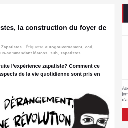
stes, la construction du foyer de
,
Zapatistes
Étiquette
autogouvernement
,
ccri
,
us-commandant Marcos
,
sub
,
zapatistes
truite l’expérience zapatiste? Comment ce
aspects de la vie quotidienne sont pris en
Auc
jam
d'a