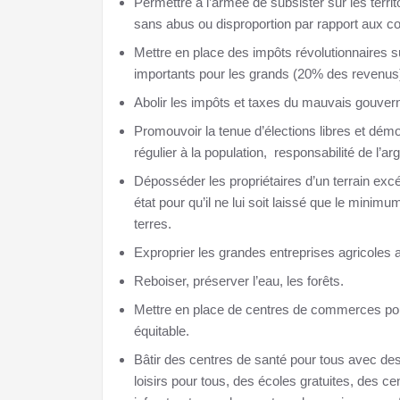
Permettre à l’armée de subsister sur les terri
sans abus ou disproportion par rapport aux co
Mettre en place des impôts révolutionnaires su
importants pour les grands (20% des revenus) 
Abolir les impôts et taxes du mauvais gouve
Promouvoir la tenue d’élections libres et démo
régulier à la population, responsabilité de l’a
Déposséder les propriétaires d’un terrain ex
état pour qu’il ne lui soit laissé que le minim
terres.
Exproprier les grandes entreprises agricoles a
Reboiser, préserver l’eau, les forêts.
Mettre en place de centres de commerces pour
équitable.
Bâtir des centres de santé pour tous avec de
loisirs pour tous, des écoles gratuites, des c