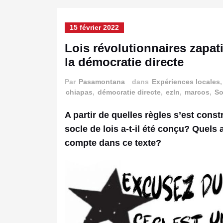
15 février 2022
Lois révolutionnaires zapati
la démocratie directe
Par
Pasamontana
dans
Expériences locales
chiapas
,
démocratie directe
,
ezln
,
marcos
,
So
A partir de quelles règles s’est cons
socle de lois a-t-il été conçu? Quels 
compte dans ce texte?