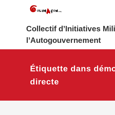
Skip
to
content
Collectif d’Initiatives Mi
l’Autogouvernement
Étiquette dans démo
directe