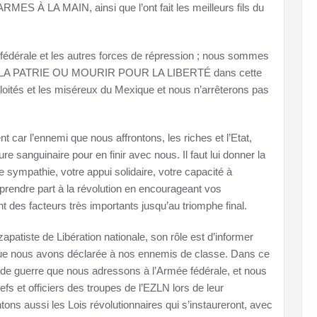
À LA MAIN, ainsi que l’ont fait les meilleurs fils du
édérale et les autres forces de répression ; nous sommes
UR LA PATRIE OU MOURIR POUR LA LIBERTÉ dans cette
loités et les miséreux du Mexique et nous n’arrêterons pas
car l’ennemi que nous affrontons, les riches et l’Etat,
ure sanguinaire pour en finir avec nous. Il faut lui donner la
re sympathie, votre appui solidaire, votre capacité à
 prendre part à la révolution en encourageant vos
 des facteurs très importants jusqu’au triomphe final.
atiste de Libération nationale, son rôle est d’informer
 que nous avons déclarée à nos ennemis de classe. Dans ce
de guerre que nous adressons à l’Armée fédérale, et nous
s et offi­ciers des troupes de l’EZLN lors de leur
ntons aussi les Lois révolutionnaires qui s’instaureront, avec