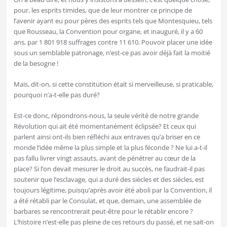
pour, les esprits timides, que de leur montrer ce principe de
l’avenir ayant eu pour pères des esprits tels que Montesquieu, tels
que Rousseau, la Convention pour organe, et inauguré, il y a 60
ans, par 1 801 918 suffrages contre 11 610. Pouvoir placer une idée
sous un semblable patronage, n’est-ce pas avoir déjà fait la moitié
de la besogne !
Mais, dit-on, si cette constitution était si merveilleuse, si praticable,
pourquoi n’a-t-elle pas duré?
Est-ce donc, répondrons-nous, la seule vérité de notre grande
Révolution qui ait été momentanément éclipsée? Et ceux qui
parlent ainsi ont-ils bien réfléchi aux entraves qu’a briser en ce
monde l’idée même la plus simple et la plus féconde ? Ne lui a-t-il
pas fallu livrer vingt assauts, avant de pénétrer au cœur de la
place? Si l’on devait mesurer le droit au succès, ne faudrait-il pas
soutenir que l’esclavage, qui a duré des siècles et des siècles, est
toujours légitime, puisqu’après avoir été aboli par la Convention, il
a été rétabli par le Consulat, et que, demain, une assemblée de
barbares se rencontrerait peut-être pour le rétablir encore ?
L’histoire n’est-elle pas pleine de ces retours du passé, et ne sait-on