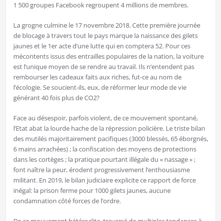
1 500 groupes Facebook regroupent 4 millions de membres.
La grogne culmine le 17 novembre 2018. Cette première journée
de blocage à travers tout le pays marque la naissance des gilets
jaunes et le 1er acte d’une lutte qui en comptera 52. Pour ces
mécontents issus des entrailles populaires de la nation, la voiture
est l’unique moyen de se rendre au travail. Ils n’entendent pas
rembourser les cadeaux faits aux riches, fut-ce au nom de
l’écologie. Se soucient-ils, eux, de réformer leur mode de vie
générant 40 fois plus de CO2?
Face au désespoir, parfois violent, de ce mouvement spontané,
l’Etat abat la lourde hache de la répression policière. Le triste bilan
des mutilés majoritairement pacifiques (3000 blessés, 65 éborgnés,
6 mains arrachées) ; la confiscation des moyens de protections
dans les cortèges ; la pratique pourtant illégale du « nassage » ;
font naître la peur, érodent progressivement l’enthousiasme
militant. En 2019, le bilan judiciaire explicite ce rapport de force
inégal: la prison ferme pour 1000 gilets jaunes, aucune
condamnation côté forces de l’ordre.