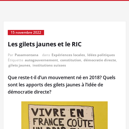
15 novembre 2022
Les gilets jaunes et le RIC
Par
Pasamontana
dans
Expériences locales
,
Idées politiques
Étiquette
autogouvernement
,
constitution
,
démocratie directe
,
gilets jaunes
,
institutions suisses
Que reste-t-il d’un mouvement né en 2018? Quels
sont les apports des gilets jaunes à l’idée de
démocratie directe?