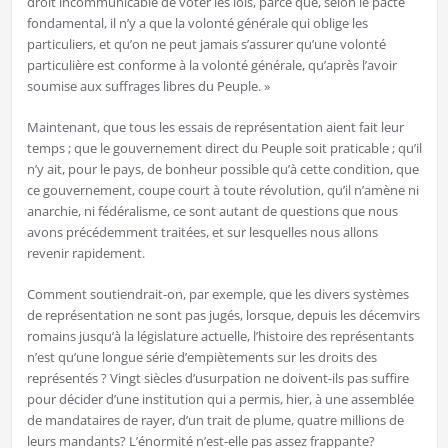
droit incommunicable de voter les lois, parce que, selon le pacte
fondamental, il n’y a que la volonté générale qui oblige les
particuliers, et qu’on ne peut jamais s’assurer qu’une volonté
particulière est conforme à la volonté générale, qu’après l’avoir
soumise aux suffrages libres du Peuple. »
Maintenant, que tous les essais de représentation aient fait leur
temps ; que le gouvernement direct du Peuple soit praticable ; qu’il
n’y ait, pour le pays, de bonheur possible qu’à cette condition, que
ce gouvernement, coupe court à toute révolution, qu’il n’amène ni
anarchie, ni fédéralisme, ce sont autant de questions que nous
avons précédemment traitées, et sur lesquelles nous allons
revenir rapidement.
Comment soutiendrait-on, par exemple, que les divers systèmes
de représentation ne sont pas jugés, lorsque, depuis les décemvirs
romains jusqu’à la législature actuelle, l’histoire des représentants
n’est qu’une longue série d’empiètements sur les droits des
représentés ? Vingt siècles d’usurpation ne doivent-ils pas suffire
pour décider d’une institution qui a permis, hier, à une assemblée
de mandataires de rayer, d’un trait de plume, quatre millions de
leurs mandants? L’énormité n’est-elle pas assez frappante?