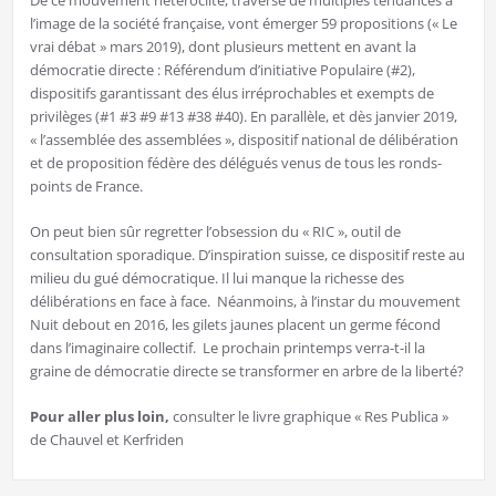
De ce mouvement hétéroclite, traversé de multiples tendances à
l’image de la société française, vont émerger 59 propositions (« Le
vrai débat » mars 2019), dont plusieurs mettent en avant la
démocratie directe : Référendum d’initiative Populaire (#2),
dispositifs garantissant des élus irréprochables et exempts de
privilèges (#1 #3 #9 #13 #38 #40). En parallèle, et dès janvier 2019,
« l’assemblée des assemblées », dispositif national de délibération
et de proposition fédère des délégués venus de tous les ronds-
points de France.
On peut bien sûr regretter l’obsession du « RIC », outil de
consultation sporadique. D’inspiration suisse, ce dispositif reste au
milieu du gué démocratique. Il lui manque la richesse des
délibérations en face à face. Néanmoins, à l’instar du mouvement
Nuit debout en 2016, les gilets jaunes placent un germe fécond
dans l’imaginaire collectif. Le prochain printemps verra-t-il la
graine de démocratie directe se transformer en arbre de la liberté?
Pour aller plus loin,
consulter le livre graphique « Res Publica »
de Chauvel et Kerfriden