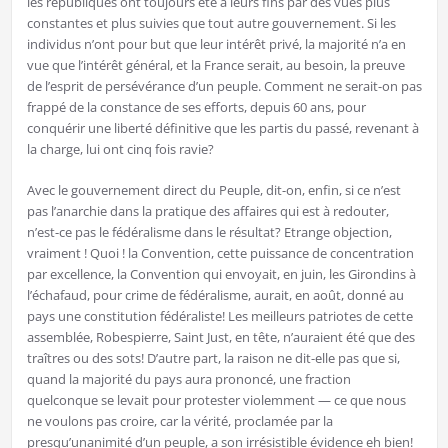
les républiques ont toujours été à leurs fins par des vues plus
constantes et plus suivies que tout autre gouvernement. Si les
individus n’ont pour but que leur intérêt privé, la majorité n’a en
vue que l’intérêt général, et la France serait, au besoin, la preuve
de l’esprit de persévérance d’un peuple. Comment ne serait-on pas
frappé de la constance de ses efforts, depuis 60 ans, pour
conquérir une liberté définitive que les partis du passé, revenant à
la charge, lui ont cinq fois ravie?
Avec le gouvernement direct du Peuple, dit-on, enfin, si ce n’est
pas l’anarchie dans la pratique des affaires qui est à redouter,
n’est-ce pas le fédéralisme dans le résultat? Etrange objection,
vraiment ! Quoi ! la Convention, cette puissance de concentration
par excellence, la Convention qui envoyait, en juin, les Girondins à
l’échafaud, pour crime de fédéralisme, aurait, en août, donné au
pays une constitution fédéraliste! Les meilleurs patriotes de cette
assemblée, Robespierre, Saint Just, en tête, n’auraient été que des
traîtres ou des sots! D’autre part, la raison ne dit-elle pas que si,
quand la majorité du pays aura prononcé, une fraction
quelconque se levait pour protester violemment — ce que nous
ne voulons pas croire, car la vérité, proclamée par la
presqu’unanimité d’un peuple, a son irrésistible évidence eh bien!