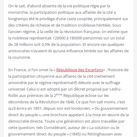
On le sait, d’abord absente de la vie politique régie par la
monarchie, la participation politique aux affaires de la cité a
longtemps été le privilège d’une caste cooptée, principalement sur
des critères de richesse et de tradition (noblesse héritée). Sous
l’ancien régime, à la veille de la révolution française, on estime que
la noblesse représentait 120000 à 180000 personnes sur un total
de 28 millions soit 0,5% de la population. Et encore ces quelques
aristocrates n’avaient-ils qu’une influence limitée sur les affaires de
la couronne.
En France, si l’on omet la «
République des Escartons
« , l’histoire de
la participation citoyenne aux affaires de la cité (nettement
amoindrie par le régime représentatif) débute avec le suffrage
universel. Celui-ci est adopté par un décret proposé par Ledru-
ème
Rollin aux prémices de la 2
République éclose sur les
décombres de la Révolution de 1848. Ce que l’on sait moins, c’est
qu’il écrira en 1851, depuis son exil londonien, « Du gouvernement
direct du peuple », une brochure appelant à la mise en œuvre de la
démocratie directe. Toute une génération est alors travaillée par
cette question, tels Considérant, auteur de « La solution ou le
gouvernement direct du peuple » (1845) ou Rittinghausen avec