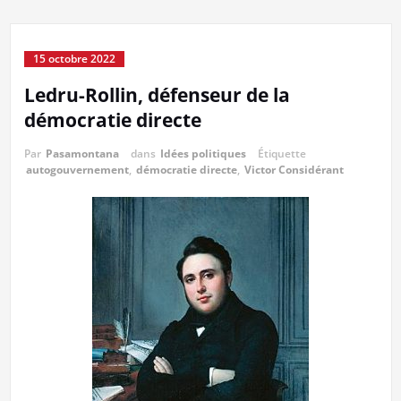
15 octobre 2022
Ledru-Rollin, défenseur de la
démocratie directe
Par
Pasamontana
dans
Idées politiques
Étiquette
autogouvernement
,
démocratie directe
,
Victor Considérant