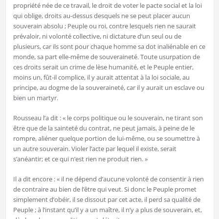
propriété née de ce travail, le droit de voter le pacte social et la loi
qui oblige, droits au-dessus desquels ne se peut placer aucun
souverain absolu ; Peuple ou roi, contre lesquels rien ne saurait
prévaloir, ni volonté collective, ni dictature d’un seul ou de
plusieurs, car ils sont pour chaque homme sa dot inaliénable en ce
monde, sa part elle-même de souveraineté. Toute usurpation de
ces droits serait un crime de lèse humanité, et le Peuple entier,
moins un, fût-il complice, il y aurait attentat à la loi sociale, au
principe, au dogme de la souveraineté, car il y aurait un esclave ou
bien un martyr.
Rousseau l’a dit : « le corps politique ou le souverain, ne tirant son
être que de la sainteté du contrat, ne peut jamais, à peine de le
rompre, aliéner quelque portion de lui-même, ou se soumettre à
un autre souverain. Violer l’acte par lequel il existe, serait
s’anéantir; et ce qui n’est rien ne produit rien. »
Il a dit encore : « il ne dépend d’aucune volonté de consentir à rien
de contraire au bien de l’être qui veut. Si donc le Peuple promet
simplement d’obéir, il se dissout par cet acte, il perd sa qualité de
Peuple ; à l’instant qu’il y a un maître, il n’y a plus de souverain, et,