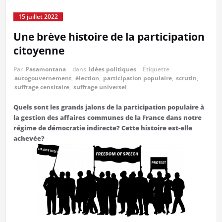
15 juillet 2022
Une brève histoire de la participation
citoyenne
Par
Pasamontana
dans
Idées politiques
Étiquette
autogouvernement
,
élection
,
participation populaire
,
scrutin
,
suffrage censitaire
,
suffrage universel
Quels sont les grands jalons de la participation populaire à
la gestion des affaires communes de la France dans notre
régime de démocratie indirecte? Cette histoire est-elle
achevée?