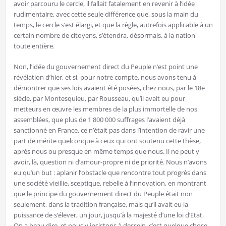
avoir parcouru le cercle, il fallait fatalement en revenir à l’idée
rudimentaire, avec cette seule différence que, sous la main du
temps, le cercle s’est élargi, et que la règle, autrefois applicable à un
certain nombre de citoyens, s’étendra, désormais, à la nation
toute entière.
Non, l’idée du gouvernement direct du Peuple n’est point une
révélation d’hier, et si, pour notre compte, nous avons tenu à
démontrer que ses lois avaient été posées, chez nous, par le 18e
siècle, par Montesquieu, par Rousseau, qu’il avait eu pour
metteurs en œuvre les membres de la plus immortelle de nos
assemblées, que plus de 1 800 000 suffrages l’avaient déjà
sanctionné en France, ce n’était pas dans l’intention de ravir une
part de mérite quelconque à ceux qui ont soutenu cette thèse,
après nous ou presque en même temps que nous. Il ne peut y
avoir, là, question ni d’amour-propre ni de priorité. Nous n’avons
eu qu’un but : aplanir l’obstacle que rencontre tout progrès dans
une société vieillie, sceptique, rebelle à l’innovation, en montrant
que le principe du gouvernement direct du Peuple était non
seulement, dans la tradition française, mais qu’il avait eu la
puissance de s’élever, un jour, jusqu’à la majesté d’une loi d’Etat.
On a beau dire, et nous y insistons à dessein, c’est quelque chose,