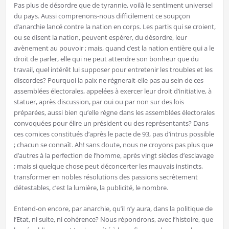
Pas plus de désordre que de tyrannie, voilà le sentiment universel
du pays. Aussi comprenons-nous difficilement ce soupçon
d’anarchie lancé contre la nation en corps. Les partis qui se croient,
ou se disent la nation, peuvent espérer, du désordre, leur
avènement au pouvoir ; mais, quand c’est la nation entière qui a le
droit de parler, elle qui ne peut attendre son bonheur que du
travail, quel intérêt lui supposer pour entretenir les troubles et les
discordes? Pourquoi la paix ne régnerait-elle pas au sein de ces
assemblées électorales, appelées à exercer leur droit d’initiative, à
statuer, après discussion, par oui ou par non sur des lois
préparées, aussi bien qu’elle règne dans les assemblées électorales
convoquées pour élire un président ou des représentants? Dans
ces comices constitués d’après le pacte de 93, pas d’intrus possible
; chacun se connaît. Ah! sans doute, nous ne croyons pas plus que
d’autres à la perfection de l’homme, après vingt siècles d’esclavage
; mais si quelque chose peut déconcerter les mauvais instincts,
transformer en nobles résolutions des passions secrètement
détestables, c’est la lumière, la publicité, le nombre.
Entend-on encore, par anarchie, qu’il n’y aura, dans la politique de
l’Etat, ni suite, ni cohérence? Nous répondrons, avec l’histoire, que