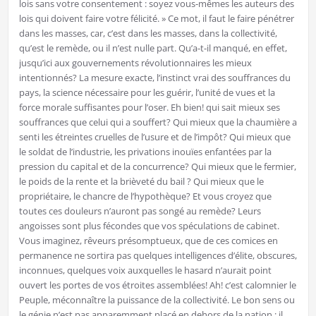
lois sans votre consentement : soyez vous-mêmes les auteurs des
lois qui doivent faire votre félicité. » Ce mot, il faut le faire pénétrer
dans les masses, car, c’est dans les masses, dans la collectivité,
qu’est le remède, ou il n’est nulle part. Qu’a-t-il manqué, en effet,
jusqu’ici aux gouvernements révolutionnaires les mieux
intentionnés? La mesure exacte, l’instinct vrai des souffrances du
pays, la science nécessaire pour les guérir, l’unité de vues et la
force morale suffisantes pour l’oser. Eh bien! qui sait mieux ses
souffrances que celui qui a souffert? Qui mieux que la chaumière a
senti les étreintes cruelles de l’usure et de l’impôt? Qui mieux que
le soldat de l’industrie, les privations inouïes enfantées par la
pression du capital et de la concurrence? Qui mieux que le fermier,
le poids de la rente et la brièveté du bail ? Qui mieux que le
propriétaire, le chancre de l’hypothèque? Et vous croyez que
toutes ces douleurs n’auront pas songé au remède? Leurs
angoisses sont plus fécondes que vos spéculations de cabinet.
Vous imaginez, rêveurs présomptueux, que de ces comices en
permanence ne sortira pas quelques intelligences d’élite, obscures,
inconnues, quelques voix auxquelles le hasard n’aurait point
ouvert les portes de vos étroites assemblées! Ah! c’est calomnier le
Peuple, méconnaître la puissance de la collectivité. Le bon sens ou
le génie n’est pas apparemment placé en dehors de la nation ; il